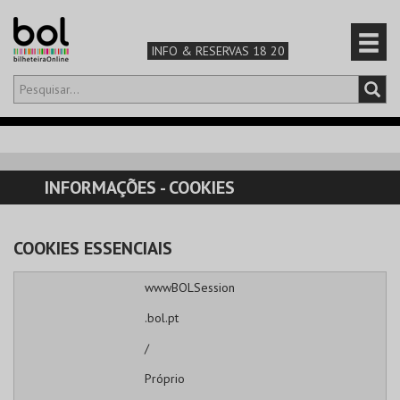
INFO & RESERVAS 18 20
Olá,
iniciar sessão
PT
0
CARRINHO
INFORMAÇÕES - COOKIES
TEATRO & ARTE
COOKIES ESSENCIAIS
MÚSICA & FESTIVAIS
wwwBOLSession
FAMÍLIA
.bol.pt
DESPORTO & AVENTURA
/
Próprio