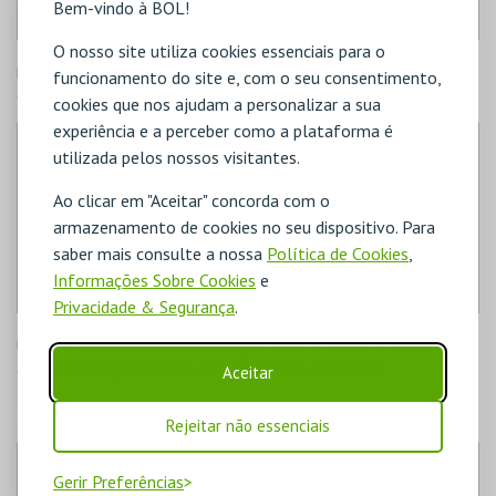
Bem-vindo à BOL!
1 Ano, 1 Mês e 7 Dias
O nosso site utiliza cookies essenciais para o
Permite distinguir utilizadores e analisar a forma como interagem
funcionamento do site e, com o seu consentimento,
com o website, contribuindo para a melhoria da experiência.
cookies que nos ajudam a personalizar a sua
experiência e a perceber como a plataforma é
_ga_#
utilizada pelos nossos visitantes.
.google.com
Ao clicar em "Aceitar" concorda com o
/
armazenamento de cookies no seu dispositivo. Para
saber mais consulte a nossa
Política de Cookies
,
Terceiros
Informações Sobre Cookies
e
1 Ano, 1 Mês e 7 Dias
Privacidade & Segurança
.
Utilizado para armazenar informação sobre a sessão e suportar a
análise de comportamento dos utilizadores no website.
Aceitar
COOKIES DE PUBLICIDADE
Rejeitar não essenciais
_gcl_au
Gerir Preferências