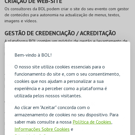
CRIAÇÃO DE WEB-SITE
Os consultores da BOL podem criar o site do seu evento com gestor
de conteúdos para autonomia na actualização de menus, textos,
imagens e vídeos.
GESTÃO DE CREDENCIAÇÃO / ACREDITAÇÃO
A plataforma BOL contém um módulo de gestão e levantamento de
credenciações para validação do acesso dos colaboradores que
participam no evento.
Bem-vindo à BOL!
IMPRESSÃO DE BILHETES
O nosso site utiliza cookies essenciais para o
A BOL disponibiliza um serviço de impressão e personalização de
funcionamento do site e, com o seu consentimento,
bilhetes de eventos com diversos layouts, datas e preços com a
cookies que nos ajudam a personalizar a sua
possibilidade de inclusão de logótipos de entidades patrocinadoras
experiência e a perceber como a plataforma é
ou associadas.
utilizada pelos nossos visitantes.
VENDA DE BILHETES NO FACEBOOK
Ao clicar em "Aceitar" concorda com o
A plataforma BOL disponibiliza agora uma solução integrada para as
armazenamento de cookies no seu dispositivo. Para
salas e produtores que permite vender os eventos nas páginas de
saber mais consulte a nossa
Política de Cookies
,
Facebook. Os eventos criados aparecem automaticamente na página.
Informações Sobre Cookies
e
O processo de instalação é muito simples e intuitivo. Informação