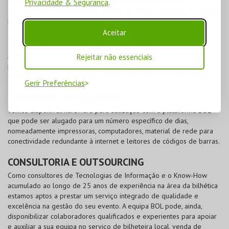
disponível em
https://www.facebook.com/dialog/pagetab?
Privacidade & Segurança
.
app_id=302711449806327&redirect_uri=https://www.bol.pt/faceboo
k/pesquisaFB
.
Aceitar
HELP-DESK
A equipa BOL disponibiliza apoio e assistência técnica remota ou
Rejeitar não essenciais
presencial aos seus clientes e parceiros, garantindo o bom
funcionamento da plataforma, 24 horas por dia, 7 dias por semana.
Gerir Preferências
HARDWARE DE TICKETING
Temos disponível hardware para utilização com a plataforma BOL
que pode ser alugado para um número específico de dias,
nomeadamente impressoras, computadores, material de rede para
conectividade redundante à internet e leitores de códigos de barras.
CONSULTORIA E OUTSOURCING
Como consultores de Tecnologias de Informação e o Know-How
acumulado ao longo de 25 anos de experiência na área da bilhética
estamos aptos a prestar um serviço integrado de qualidade e
excelência na gestão do seu evento. A equipa BOL pode, ainda,
disponibilizar colaboradores qualificados e experientes para apoiar
e auxiliar a sua equipa no serviço de bilheteira local, venda de