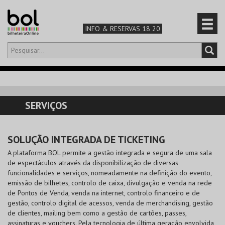
INFO & RESERVAS 18 20
Olá,
iniciar sessão
PT
0
CARRINHO
SERVIÇOS
TEATRO & ARTE
SOLUÇÃO INTEGRADA DE TICKETING
MÚSICA & FESTIVAIS
A plataforma BOL permite a gestão integrada e segura de uma sala
de espectáculos através da disponibilização de diversas
FAMÍLIA
funcionalidades e serviços, nomeadamente na definição do evento,
emissão de bilhetes, controlo de caixa, divulgação e venda na rede
DESPORTO & AVENTURA
de Pontos de Venda, venda na internet, controlo financeiro e de
gestão, controlo digital de acessos, venda de merchandising, gestão
de clientes, mailing bem como a gestão de cartões, passes,
assinaturas e vouchers. Pela tecnologia de última geração envolvida