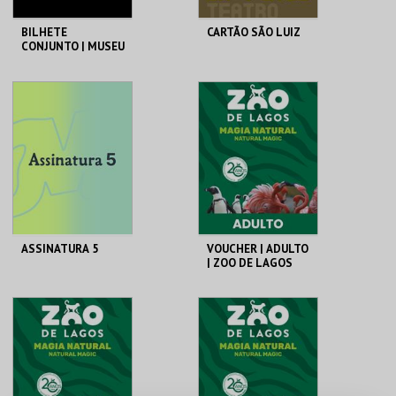
BILHETE
CARTÃO SÃO LUIZ
CONJUNTO | MUSEU
DE LISBOA
ML - PALÁCIO
SÃO LUIZ TEATRO
PIMENTA
MUNICIPAL
AQUISIÇÃO
AQUISIÇÃO
MAIS INFO
MAIS INFO
COMPRAR
COMPRAR
ASSINATURA 5
VOUCHER | ADULTO
| ZOO DE LAGOS
2026
ÁGORA - CDP
PELICAN ZOO
AQUISIÇÃO
AQUISIÇÃO
MAIS INFO
MAIS INFO