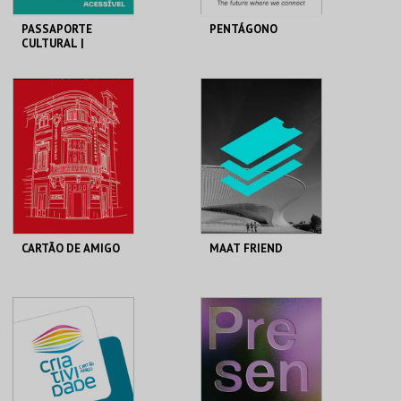
PASSAPORTE
PENTÁGONO
CULTURAL |
ACESSÍVEL
MUNICÍPIO DE
PENTÁGONO
LAGOA
URBANO
ACESSÍVEL
AQUISIÇÃO
MAIS INFO
MAIS INFO
COMPRAR
COMPRAR
CARTÃO DE AMIGO
MAAT FRIEND
CINETEATRO
MAAT.
LOULETANO
AQUISIÇÃO 2026
AQUISIÇÃO
MAIS INFO
MAIS INFO
COMPRAR
COMPRAR