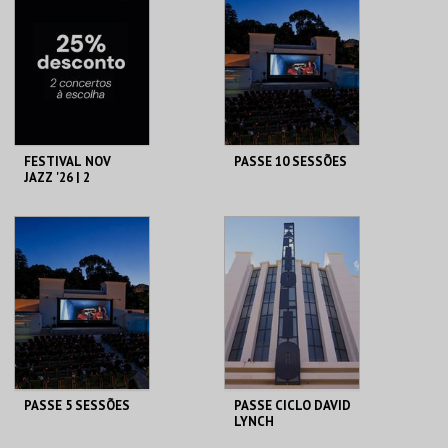
MAIS INFO
MAIS INFO
COMPRAR
COMPRAR
FESTIVAL NOV
PASSE 10 SESSÕES
JAZZ '26 | 2
ESPETÁCULOS
C. M. S. JOÃO DA
CAPITÓLIO.
MADEIRA
AQUISIÇÃO
AQUISIÇÃO
MAIS INFO
MAIS INFO
COMPRAR
COMPRAR
PASSE 5 SESSÕES
PASSE CICLO DAVID
LYNCH