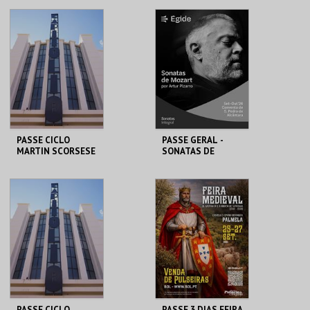
CAPITÓLIO.
CAPITÓLIO.
AQUISIÇÃO
AQUISIÇÃO
MAIS INFO
MAIS INFO
COMPRAR
COMPRAR
PASSE CICLO
PASSE GERAL -
MARTIN SCORSESE
SONATAS DE
MOZART
CAPITÓLIO.
ÉGIDE
AQUISIÇÃO
AQUISIÇÃO
MAIS INFO
MAIS INFO
COMPRAR
COMPRAR
PASSE CICLO
PASSE 3 DIAS FEIRA