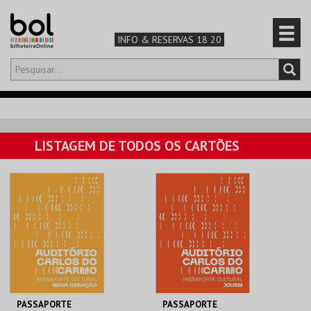
INFO & RESERVAS 18 20
Olá,
iniciar sessão
PT
0
CARRINHO
LISTAGEM DE TODOS OS CARTÕES
TEATRO & ARTE
MÚSICA & FESTIVAIS
FAMÍLIA
DESPORTO & AVENTURA
PASSAPORTE
PASSAPORTE