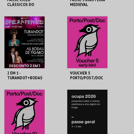
CLÁSSICOS DO
MEDIEVAL
BRASIL
PALMELA
CAPITÓLIO.
C. M. PALMELA
AQUISIÇÃO
AQUISIÇÃO
MAIS INFO
MAIS INFO
COMPRAR
COMPRAR
2 EM 1 -
VOUCHER 5
TURANDOT+BODAS
PORTO/POST/DOC
DE FIGARO
2026
Cª ÓPERA DO
PORTO POST DOC
CASTELO
AQUISIÇÃO
AQUISIÇÃO
MAIS INFO
MAIS INFO
COMPRAR
COMPRAR