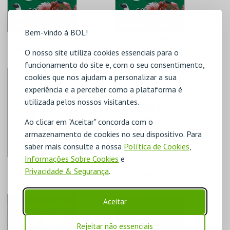
COMPRAR
COMPRAR
Bem-vindo à BOL!
VOUCHER |
VOUCHER | SÉNIOR
CRIANÇA | ZOO DE
| ZOO LAGOS 2026
O nosso site utiliza cookies essenciais para o
LAGOS 2026
PELICAN ZOO
PELICAN ZOO
funcionamento do site e, com o seu consentimento,
cookies que nos ajudam a personalizar a sua
AQUISIÇÃO
AQUISIÇÃO
experiência e a perceber como a plataforma é
utilizada pelos nossos visitantes.
MAIS INFO
MAIS INFO
Ao clicar em "Aceitar" concorda com o
COMPRAR
COMPRAR
armazenamento de cookies no seu dispositivo. Para
saber mais consulte a nossa
Política de Cookies
,
Informações Sobre Cookies
e
VOUCHER MUDE -
BILHETE MUSEU DO
Privacidade & Segurança
.
PARA QUE SERVEM
PORTO 2026
AS COISAS?
MUDE
C. M. PORTO
Aceitar
PREÇO INTEIRO
AQUISIÇÃO
Rejeitar não essenciais