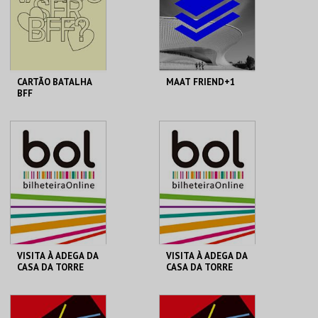
COMPRAR
COMPRAR
CARTÃO BATALHA
MAAT FRIEND+1
BFF
ÁGORA - CDP
MAAT.
ANUAL
AQUISIÇÃO
MAIS INFO
MAIS INFO
COMPRAR
COMPRAR
VISITA À ADEGA DA
VISITA À ADEGA DA
CASA DA TORRE
CASA DA TORRE
LOJA DA CASA-
LOJA DA CASA-
MUSEU CAMILO
MUSEU CAMILO
VISITA CLÁSSICA
VISITA SUPERIOR