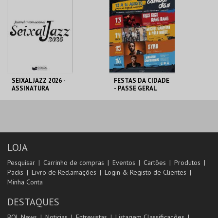
PREÇO INTEIRO
PREÇO INTEIRO
MAIS INFO
MAIS INFO
COMPRAR
COMPRAR
SEIXALJAZZ 2026 -
FESTAS DA CIDADE
ASSINATURA
- PASSE GERAL
MUNICÍPIO DO
GOLDEN GATE LDA
SEIXAL
AQUISIÇÃO
AQUISIÇÃO
MAIS INFO
MAIS INFO
LOJA
Pesquisar
Carrinho de compras
Eventos
Cartões
Produtos
COMPRAR
COMPRAR
Packs
Livro de Reclamações
Login & Registo de Clientes
Minha Conta
DESTAQUES
BOL News
Noticias
Entrevistas
Listagem Classificações