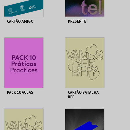
CARTÃO AMIGO
PRESENTE
C. M. S. JOÃO DA
ÁGORA - CDP
MADEIRA
AQUISIÇÃO
AQUISIÇÃO
MAIS INFO
MAIS INFO
COMPRAR
COMPRAR
PACK 10 AULAS
CARTÃO BATALHA
BFF
ÁGORA - CDP
ÁGORA - CDP
AQUISIÇÃO
PAGAMENTO
MENSAL
MAIS INFO
MAIS INFO