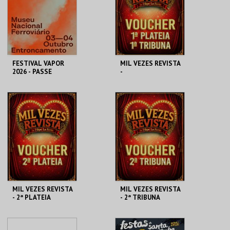
MAIS INFO
MAIS INFO
COMPRAR
COMPRAR
FESTIVAL VAPOR
MIL VEZES REVISTA
2026 - PASSE
-
GERAL
1ªPLATEIA/1ªTRIB
C. M.
TEATRO POLITEAMA
UNA
ENTRONCAMENTO
AQUISIÇÃO
PREÇO INTEIRO
MAIS INFO
MAIS INFO
COMPRAR
COMPRAR
MIL VEZES REVISTA
MIL VEZES REVISTA
- 2ª PLATEIA
- 2ª TRIBUNA
TEATRO POLITEAMA
TEATRO POLITEAMA