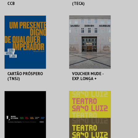
CCB
(TECA)
FUNDAÇÃO CCB
TEATRO NACIONAL
SÃO JOÃO
CARTÃO OFERTA 50€
AQUISIÇÃO
MAIS INFO
MAIS INFO
COMPRAR
COMPRAR
CARTÃO PRÓSPERO
VOUCHER MUDE -
(TNSJ)
EXP. LONGA +
TEMPORÁRIA
TEATRO NACIONAL
MUDE
SÃO JOÃO
AQUISIÇÃO
PREÇO INTEIRO
MAIS INFO
MAIS INFO
COMPRAR
COMPRAR