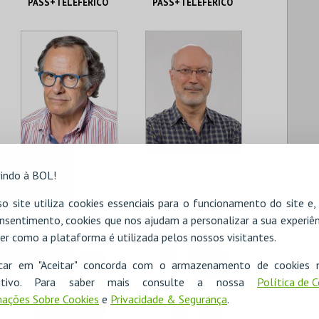
PASS+TELEFÉRICO
PASS+TELEFÉRICO
ONLINE
ONLINE-DESC
MUNICÍPIO DE
MUNICÍPIO DE
GUIMARÃES
GUIMARÃES
MAIS INFO
MAIS INFO
COMPRAR
COMPRAR
CICLO
CICLO BEETHOVEN
indo à BOL!
CONFERÊNCIAS |
| PAULO FERREIRA
SÉRGIO GODINHO
DE CASTRO
80 CANÇÕES
o site utiliza cookies essenciais para o funcionamento do site e
FUNDAÇÃO CENTRO
FUNDAÇÃO CENTRO
nsentimento, cookies que nos ajudam a personalizar a sua experiên
CULTURAL DE BELÉM
CULTURAL DE BELÉM
er como a plataforma é utilizada pelos nossos visitantes.
MAIS INFO
MAIS INFO
icar em "Aceitar" concorda com o armazenamento de cookies 
COMPRAR
COMPRAR
ositivo. Para saber mais consulte a nossa
Política de 
ações Sobre Cookies
e
Privacidade & Segurança
.