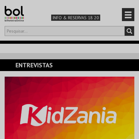
INFO & RESERVAS 18 20
Olá,
iniciar sessão
PT
0
CARRINHO
ENTREVISTAS
TEATRO & ARTE
MÚSICA & FESTIVAIS
FAMÍLIA
DESPORTO & AVENTURA